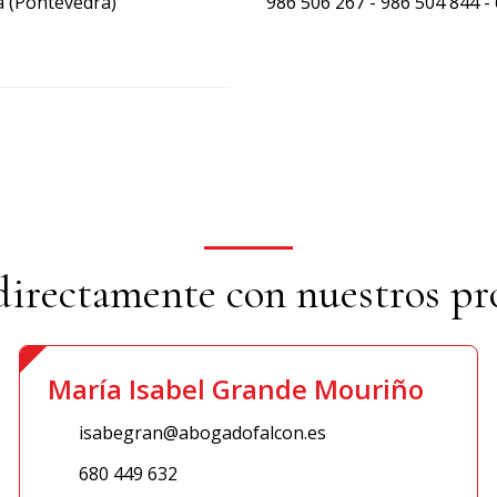
a (Pontevedra)
986 506 267
-
986 504 844
-
irectamente con nuestros pro
María Isabel Grande Mouriño
isabegran@abogadofalcon.es
680 449 632