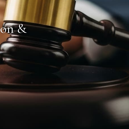
cón &