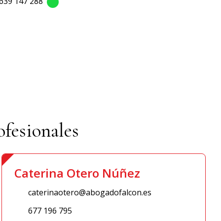
639 147 288
fesionales
Caterina Otero Núñez
caterinaotero@abogadofalcon.es
677 196 795