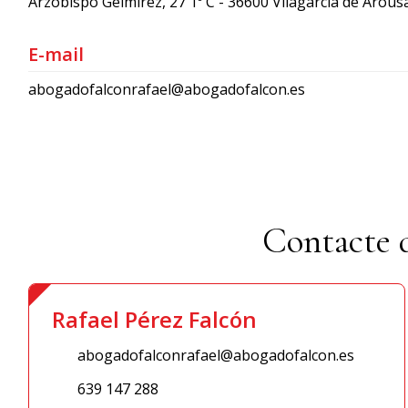
Arzobispo Gelmírez, 27 1º C - 36600 Vilagarcía de Arous
E-mail
abogadofalconrafael@abogadofalcon.es
Contacte d
Rafael Pérez Falcón
abogadofalconrafael@abogadofalcon.es
639 147 288